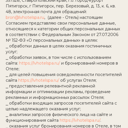
357528, Ставропольский край, г.о. город-курорт
Пятигорск, г Пятигорск, пер. Березовый, д. 13, к. 6, кв.
48, электронная почта для обращений:
bron@lvhotelspa.ru
, (далее - Отель) настоящим
Согласием представляю свои персональные данные,
относящиеся к категории общих персональных данных
в соответствии с Федеральным Законом от 27.07.2006
№ 152-ФЗ «О персональных данных» в целях:
⎯ обработки данных в целях оказания гостиничных
услуг;
⎯ обработки заявок, в том числе с использованием
сайта:
https://lvhotelspa.ru/
и бронирований номеров в
Отеле;
⎯ для целей повышения осведомленности посетителей
сайта
https://lvhotelspa.ru/
об услугах Отеля;
⎯ предоставления релевантной рекламной
информации и оптимизации рекламы, проведение
рекламных и информационных рассылок Отеля;
⎯ обработки входящих запросов посетителей сайта с
целью надлежащего оказания услуг;
⎯ аналитики запросов физического лица на сайте и
функционирования сайта
https://lvhotelspa.ru/
.
⎯ оказания услуг бронирования номеров в Отеле, в том